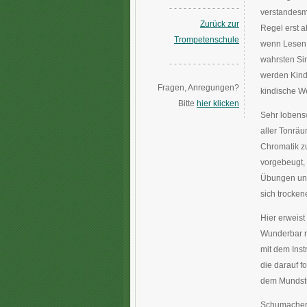
- - - - - - - - - - - - - - -
verstandesm
Zurück zur
Regel erst 
Trompetenschule
wenn Lesen u
wahrsten Si
- - - - - - - - - - - - - - -
werden Kind
Fragen, Anregungen?
kindische W
Bitte
hier klicken
Sehr lobensw
aller Tonräu
Chromatik z
vorgebeugt, 
Übungen und 
sich trocken
Hier erweist
Wunderbar re
mit dem Inst
die darauf f
dem Mundst
Schumacher w