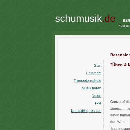
schumusik
.de
BE
SCHU
Rezension
"Üben & M
Start
Unterricht
Trompetenschule
Musik hören
Noten
Ganz auf di
Texte
zugeschnitte
Kontakt/Impressum
einen funda
dar: War do
Trainingsme