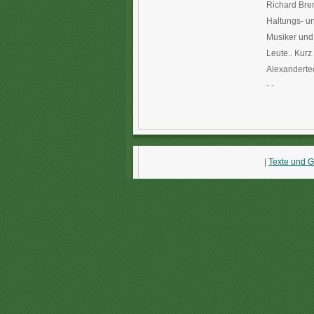
Richard Bren
Haltungs- u
Musiker und 
Leute.. Kurz
Alexanderte
- -
|
Texte und G