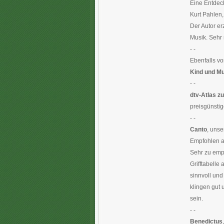
Eine Entdec
Kurt Pahlen,
Der Autor er
Musik. Sehr 
- -
Ebenfalls vo
Kind und M
- -
dtv-Atlas z
preisgünsti
- -
Canto
, unse
Empfohlen ab
Sehr zu emp
Grifftabelle
sinnvoll und
klingen gut
sein.
- -
Benedictus