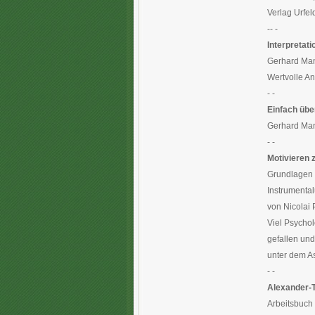
Verlag Urfe
-- -
Interpretat
Gerhard Man
Wertvolle A
- -
Einfach übe
Gerhard Man
- -
Motivieren 
Grundlagen u
Instrumental
von Nicolai 
Viel Psychol
gefallen und
unter dem A
- -
Alexander-
Arbeitsbuch