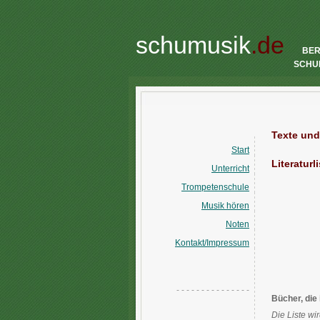
schumusik
.de
BE
SCHU
Texte und
Start
Literaturl
Unterricht
Trompetenschule
Musik hören
Noten
Kontakt/Impressum
- - - - - - - - - - - - - - -
Bücher, die
Die Liste wi