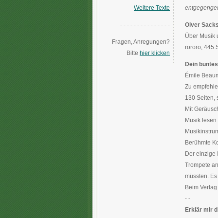
Weitere Texte
entgegengen
- - - - - - - - - - - - - - -
Olver Sacks
Über Musik 
Fragen, Anregungen?
rororo, 445 
Bitte
hier klicken
Dein buntes
Émile Beaum
Zu empfehle
130 Seiten, s
Mit Geräusc
Musik lesen
Musikinstru
Berühmte K
Der einzige 
Trompete anf
müssten. Es 
Beim Verlag 
- -
Erklär mir 