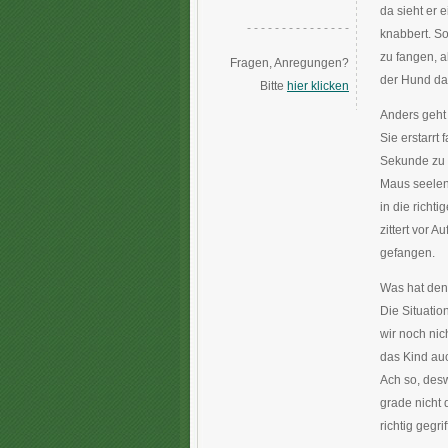
da sieht er 
- - - - - - - - - - - - - - -
knabbert. So
zu fangen, 
Fragen, Anregungen?
der Hund da 
Bitte
hier klicken
Anders geht
Sie erstarrt 
Sekunde zu 
Maus seelenr
in die richt
zittert vor A
gefangen.
Was hat den
Die Situatio
wir noch nic
das Kind auc
Ach so, desw
grade nicht 
richtig gegr