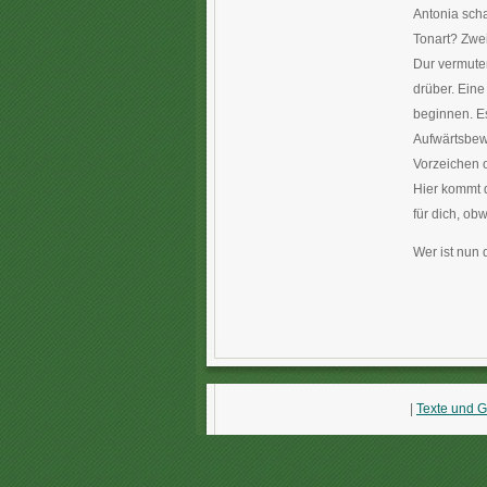
Antonia scha
Tonart? Zwei
Dur vermuten.
drüber. Eine
beginnen. Es
Aufwärtsbew
Vorzeichen o
Hier kommt d
für dich, obw
Wer ist nun 
|
Texte und G