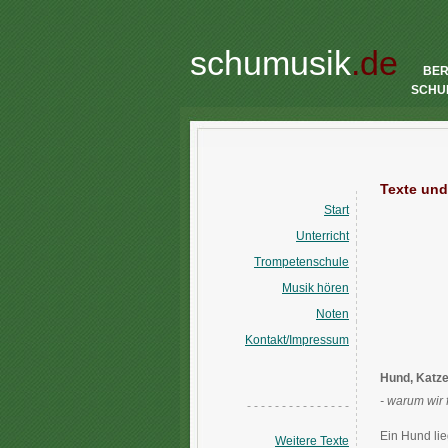
schumusik
.de
BE
SCHU
Texte und
Start
Unterricht
Trompetenschule
Musik hören
Noten
Kontakt/Impressum
Hund, Katz
- warum wir 
- - - - - - - - - - - - - - -
Ein Hund lie
Weitere Texte