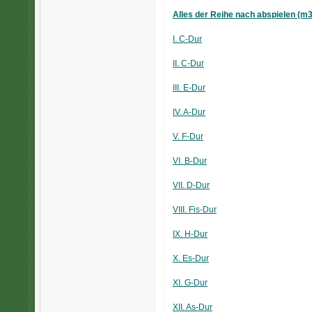
Alles der Reihe nach abspielen (m
I. C-Dur
II. C-Dur
III. E-Dur
IV. A-Dur
V. F-Dur
VI. B-Dur
VII. D-Dur
VIII. Fis-Dur
IX. H-Dur
X. Es-Dur
XI. G-Dur
XII. As-Dur