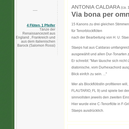
ANTONIA CALDARA
(ca. 
----
Via bona per om
15 Kanons zu drei gleichen Stimmen
4 Flöten, 1 Pfeifer
Tänze der
für Tenorblockflöten
Renaissancezeit aus
England , Frankreich und
nach der Bearbeitung von H. U. Sta
aus dem italienischen
Barock (Salomon Rossi)
Staeps hat aus Caldaras umfangrei
ausgewählt und allen Dur-Tonarten 
Er schreibt: "Man täusche sich nicht
diatonische, vom Durhexachord ausg
Blick einfch zu sein. ..."
Wer als Blockflötist/in profitieren wil
FLAUTARIO, FL 9) und spiele bei den
sinnvollsten jeweils den zweiten Eins
Hier wurde eine C-Tenorflöte in F-Gr
Staeps ausdrücklich.