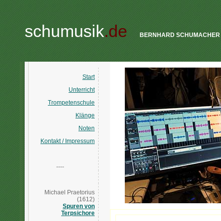
schumusik
.de
BERNHARD SCHUMACHER
Start
Unterricht
Trompetenschule
Klänge
Noten
Kontakt / Impressum
----
Michael Praetorius
(1612)
Spuren von
Terpsichore